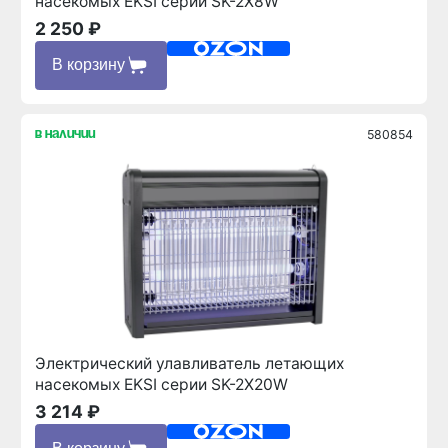
насекомых EKSI серии SK-2X8W
2 250 ₽
В корзину
580854
в наличии
Электрический улавливатель летающих
насекомых EKSI серии SK-2X20W
3 214 ₽