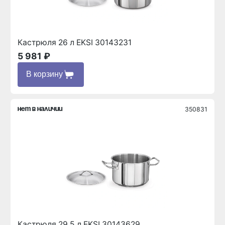
Кастрюля 26 л EKSI 30143231
5 981 ₽
В корзину
350831
нет в наличии
Кастрюля 29.5 л EKSI 30143629