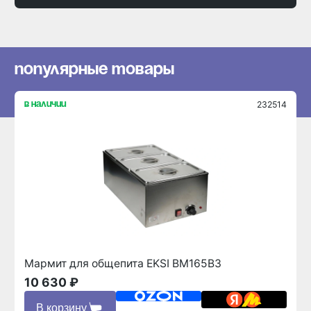
популярные товары
популярные товары
232514
в наличии
Мармит для общепита EKSI BM165B3
10 630 ₽
В корзину