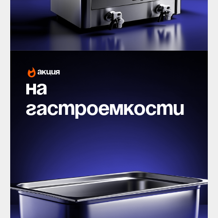
акция
на
гастроемкости